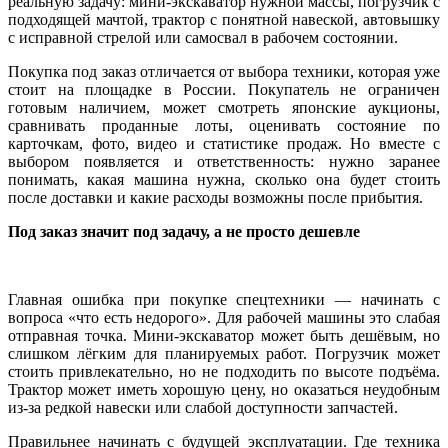
реальную задачу: мини-экскаватор нужной массы, погрузчик с
подходящей мачтой, трактор с понятной навеской, автовышку
с исправной стрелой или самосвал в рабочем состоянии.
Покупка под заказ отличается от выбора техники, которая уже
стоит на площадке в России. Покупатель не ограничен
готовым наличием, может смотреть японские аукционы,
сравнивать проданные лоты, оценивать состояние по
карточкам, фото, видео и статистике продаж. Но вместе с
выбором появляется и ответственность: нужно заранее
понимать, какая машина нужна, сколько она будет стоить
после доставки и какие расходы возможны после прибытия.
Под заказ значит под задачу, а не просто дешевле
Главная ошибка при покупке спецтехники — начинать с
вопроса «что есть недорого». Для рабочей машины это слабая
отправная точка. Мини-экскаватор может быть дешёвым, но
слишком лёгким для планируемых работ. Погрузчик может
стоить привлекательно, но не подходить по высоте подъёма.
Трактор может иметь хорошую цену, но оказаться неудобным
из-за редкой навески или слабой доступности запчастей.
Правильнее начинать с будущей эксплуатации. Где техника