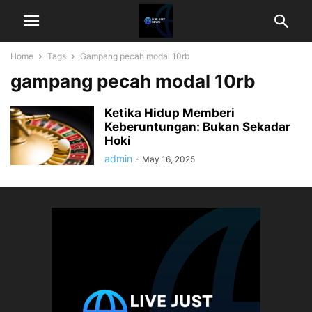
Home
Tags
Gampang pecah modal 10rb
gampang pecah modal 10rb
Ketika Hidup Memberi
Keberuntungan: Bukan Sekadar
Hoki
admin
-
May 16, 2025