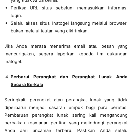
yang tidak Anda kenali.
Periksa URL situs sebelum memasukkan informasi
login.
Selalu akses situs Inatogel langsung melalui browser,
bukan melalui tautan yang dikirimkan.
Jika Anda merasa menerima email atau pesan yang
mencurigakan, segera laporkan kepada tim dukungan
Inatogel.
Perbarui Perangkat dan Perangkat Lunak Anda
Secara Berkala
Seringkali, perangkat atau perangkat lunak yang tidak
diperbarui menjadi sasaran empuk bagi para peretas.
Pembaruan perangkat lunak sering kali mengandung
perbaikan keamanan penting yang melindungi perangkat
Anda dari ancaman terbaru. Pastikan Anda selalu