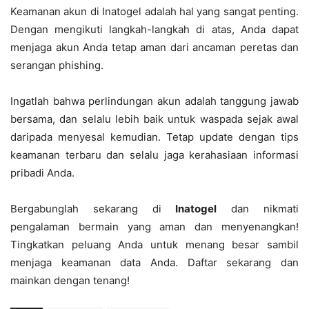
Keamanan akun di Inatogel adalah hal yang sangat penting.
Dengan mengikuti langkah-langkah di atas, Anda dapat
menjaga akun Anda tetap aman dari ancaman peretas dan
serangan phishing.
Ingatlah bahwa perlindungan akun adalah tanggung jawab
bersama, dan selalu lebih baik untuk waspada sejak awal
daripada menyesal kemudian. Tetap update dengan tips
keamanan terbaru dan selalu jaga kerahasiaan informasi
pribadi Anda.
Bergabunglah sekarang di
Inatogel
dan nikmati
pengalaman bermain yang aman dan menyenangkan!
Tingkatkan peluang Anda untuk menang besar sambil
menjaga keamanan data Anda. Daftar sekarang dan
mainkan dengan tenang!